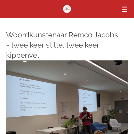
Ga
direct
naar
de
Woordkunstenaar Remco Jacobs
hoofdinhoud
- twee keer stilte, twee keer
kippenvel