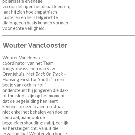
polarisatie en snelle
veroordelingen het debat kleuren,
laat hij zien hoe empathisch
luisteren en herstelgerichte
dialoog een basis kunnen vormen
voor echte veiligheid.
Wouter Vanclooster
Wouter Vanclooster is
coördinator van het Team
Jongvolwassenen van vzw
Oranjehuis. Met
Back On Track
–
Housing First for Youth “in een
bedje van rock-’n-roll” –
ondersteunt hij jongeren die dak-
of thuisloos zijn op het moment
dat de begeleiding hen leert
kennen. In deze trajecten staat
niet enkel het behalen van doelen
centraal, maar ook de
begeleidershouding: nabij, eerlijk
en herstelgericht. Vanuit die
ervaring laat Wouter zien hoe je