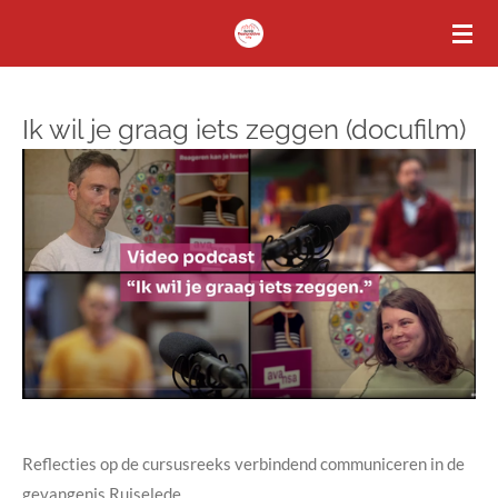
Ga
direct
naar
de
Ik wil je graag iets zeggen (docufilm)
hoofdinhoud
Reflecties op de cursusreeks verbindend communiceren in de
gevangenis Ruiselede.